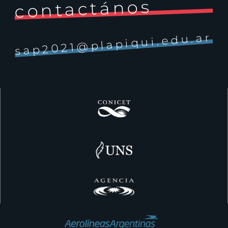
contactános
sap2021@plapiqui.edu.ar