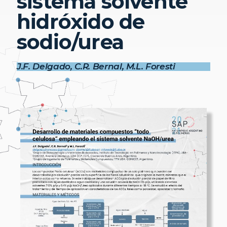
sistema solvente
hidróxido de
sodio/urea
J.F. Delgado, C.R. Bernal, M.L. Foresti