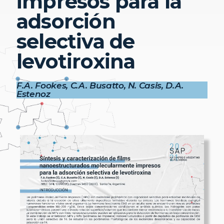
impresos para la
adsorción
selectiva de
levotiroxina
F.A. Fookes, C.A. Busatto, N. Casis, D.A.
Estenoz