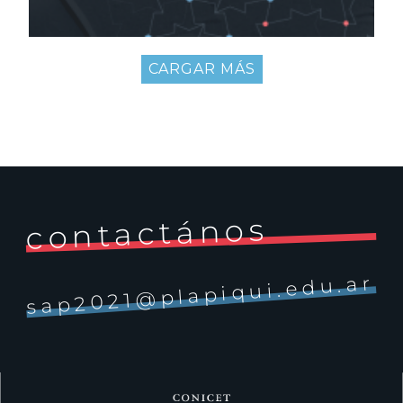
CARGAR MÁS
contactános
sap2021@plapiqui.edu.ar